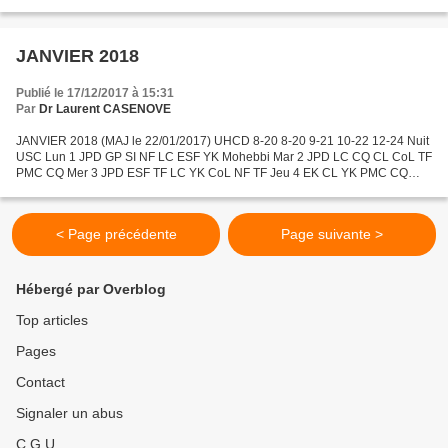
Lun 5 ESF CoL PMC YK TF GP GF PMC Mar 6 ESF NF GP...
JANVIER 2018
Publié le 17/12/2017 à 15:31
Par
Dr Laurent CASENOVE
JANVIER 2018 (MAJ le 22/01/2017) UHCD 8-20 8-20 9-21 10-22 12-24 Nuit
USC Lun 1 JPD GP SI NF LC ESF YK Mohebbi Mar 2 JPD LC CQ CL CoL TF
PMC CQ Mer 3 JPD ESF TF LC YK CoL NF TF Jeu 4 EK CL YK PMC CQ
ESF CoL Mohebbi Ven 5 EK NF JPD TF PMC CQ DA Foussier...
< Page précédente
Page suivante >
Hébergé par Overblog
Top articles
Pages
Contact
Signaler un abus
C.G.U.