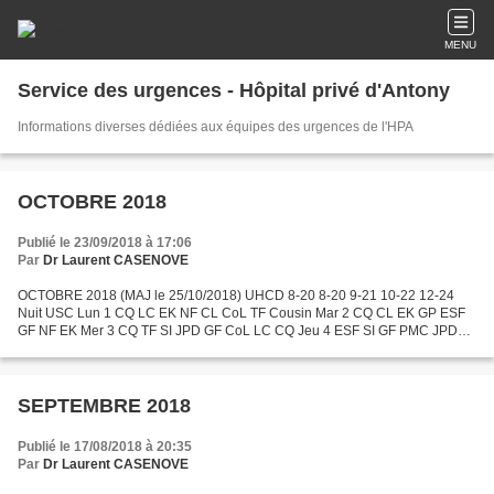
MENU
Service des urgences - Hôpital privé d'Antony
Informations diverses dédiées aux équipes des urgences de l'HPA
OCTOBRE 2018
Publié le 23/09/2018 à 17:06
Par
Dr Laurent CASENOVE
OCTOBRE 2018 (MAJ le 25/10/2018) UHCD 8-20 8-20 9-21 10-22 12-24
Nuit USC Lun 1 CQ LC EK NF CL CoL TF Cousin Mar 2 CQ CL EK GP ESF
GF NF EK Mer 3 CQ TF SI JPD GF CoL LC CQ Jeu 4 ESF SI GF PMC JPD
EK GP GF Ven 5 ESF DA TF NF PMC CQ EK TF Sam 6 ESF NF SD...
SEPTEMBRE 2018
Publié le 17/08/2018 à 20:35
Par
Dr Laurent CASENOVE