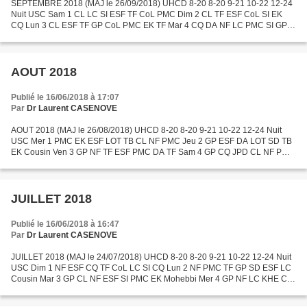
SEPTEMBRE 2018 (MAJ le 26/09/2018) UHCD 8-20 8-20 9-21 10-22 12-24
Nuit USC Sam 1 CL LC SI ESF TF CoL PMC Dim 2 CL TF ESF CoL SI EK
CQ Lun 3 CL ESF TF GP CoL PMC EK TF Mar 4 CQ DA NF LC PMC SI GP
DA Mer 5 CQ ESF PMC TB LC NF SI Mohebbi Jeu 6 CQ CoL ESF...
AOUT 2018
Publié le 16/06/2018 à 17:07
Par
Dr Laurent CASENOVE
AOUT 2018 (MAJ le 26/08/2018) UHCD 8-20 8-20 9-21 10-22 12-24 Nuit
USC Mer 1 PMC EK ESF LOT TB CL NF PMC Jeu 2 GP ESF DA LOT SD TB
EK Cousin Ven 3 GP NF TF ESF PMC DA TF Sam 4 GP CQ JPD CL NF PMC
CQ Dim 5 DA LC SI CQ JPD NF GF Lun 6 DA CQ GP SI PMC LC...
JUILLET 2018
Publié le 16/06/2018 à 16:47
Par
Dr Laurent CASENOVE
JUILLET 2018 (MAJ le 24/07/2018) UHCD 8-20 8-20 9-21 10-22 12-24 Nuit
USC Dim 1 NF ESF CQ TF CoL LC SI CQ Lun 2 NF PMC TF GP SD ESF LC
Cousin Mar 3 GP CL NF ESF SI PMC EK Mohebbi Mer 4 GP NF LC KHE CL
TB PMC GF Jeu 5 GP LC TF GF ESF EK NF TF Ven 6 CL...