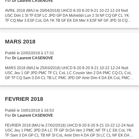
Par
Dr Laurent CASENOVE
AVRIL 2018 (MAJ le 20/04/2018) UHCD 8-20 8-20 9-21 10-22 12-24 Nuit
USC Dim 1 SI TF ESF LC JPD GP DA Mohebbi Lun 2 SI NF CQ GP CL YK
TF CQ Mar 3 ESF CoL DA YK TB GF EK DA Mer 4 ESF NF GF JPD SI CQ
CoL GF Jeu 5 ESF GP EK JPD DA NF LC EK Ven 6 CQ DA CoL...
MARS 2018
Publié le 22/02/2018 à 17:31
Par
Dr Laurent CASENOVE
MARS 2018 (MAJ le 25/03/2018) UHCD 8-20 8-20 9-21 10-22 12-24 Nuit
USC Jeu 1 GP JPD PMC TF CL CoL LC Cousin Ven 2 DA PMC CQ CL CoL
GP TF CQ Sam 3 DA CL TB LC PMC JPD GP Amir Dim 4 DA EK CoL PMC
JPD YK NF DA Lun 5 ESF TF CQ SI EK CL PMC CQ Mar 6 ESF LC...
FEVRIER 2018
Publié le 10/01/2018 à 16:53
Par
Dr Laurent CASENOVE
FEVRIER 2018 (MAJ le 27/02/2018) UHCD 8-20 8-20 9-21 10-22 12-24 Nuit
USC Jeu 1 PMC JPD DA LC TF GP SI DA Ven 2 PMC NF TF LC EK CoL YK
TF Sam 3 DA GP CL TB NF SI CoL Amir Dim 4 DA GP SI LC CL NF EK DA