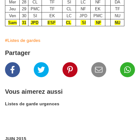
Mer
28
CL
TF
SI
LC
NF
DA
Jeu
29
PMC
TF
CL
NF
EK
TF
Ven
30
SI
EK
LC
JPD
PMC
NU
Sam
31
JPD
ESF
CL
SI
NF
NU
#Listes de gardes
Partager
Vous aimerez aussi
Listes de garde urgences
JUIN 2015