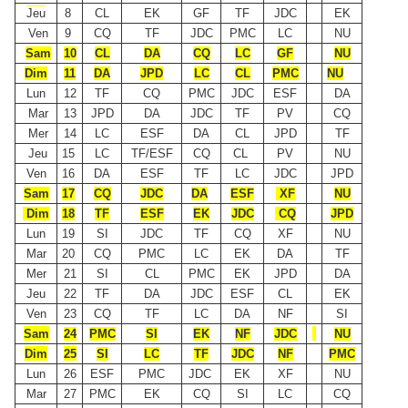
Jeu
8
CL
EK
GF
TF
JDC
EK
Ven
9
CQ
TF
JDC
PMC
LC
NU
Sam
10
CL
DA
CQ
LC
GF
NU
Dim
11
DA
JPD
LC
CL
PMC
NU
Lun
12
TF
CQ
PMC
JDC
ESF
DA
Mar
13
JPD
DA
JDC
TF
PV
CQ
Mer
14
LC
ESF
DA
CL
JPD
TF
Jeu
15
LC
TF/ESF
CQ
CL
PV
NU
Ven
16
DA
ESF
TF
LC
JDC
JPD
Sam
17
CQ
JDC
DA
ESF
XF
NU
Dim
18
TF
ESF
EK
JDC
CQ
JPD
Lun
19
SI
JDC
TF
CQ
XF
NU
Mar
20
CQ
PMC
LC
EK
DA
TF
Mer
21
SI
CL
PMC
EK
JPD
DA
Jeu
22
TF
DA
JDC
ESF
CL
EK
Ven
23
CQ
TF
LC
DA
NF
SI
Sam
24
PMC
SI
EK
NF
JDC
NU
Dim
25
SI
LC
TF
JDC
NF
PMC
Lun
26
ESF
PMC
JDC
EK
XF
NU
Mar
27
PMC
EK
CQ
SI
LC
CQ