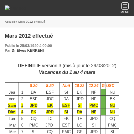
MENU
Accueil
» Mars 2012 effectué
Mars 2012 effectué
Publié le 25/03/1940 à 00:00
Par
Dr Elyes KERKENI
DEFINITIF
version 3 (mis à jour le 29/03/2012)
Vacances du 1 au 4 mars
8-20
8-20
Nuit
10-22
12-24
G
USC
Jeu
1
DA
ESF
SI
EK
NF
NU
Ven
2
ESF
JDC
DA
JPD
NF
EK
Sam
3
JPD
EK
ESF
SI
PMC
NU
Dim
4
EK
JPD
SI
DA
NF
NU
Lun
5
CQ
LC
EK
TF
JPD
CQ
Mar
6
PMC
JPD
ESF
LC
SI
PMC
Mer
7
SI
CQ
PMC
GF
JPD
SI