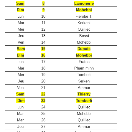
Sam
8
Lamonerie
Dim
9
Mohebbi
Lun
10
Fierobe T.
Mar
11
Kerkeni
Mer
12
Quilliec
Jeu
13
Bossi
Ven
14
Mohebbi
Sam
15
Dupuis
Dim
16
Mohebbi
Lun
17
Fratea
Mar
18
Pham minh
Mer
19
Tomberli
Jeu
20
Kerkeni
Ven
21
Ammar
Sam
22
Thierry
Dim
23
Tomberli
Lun
24
Quilliec
Mar
25
Mohebbi
Mer
26
Quilliec
Jeu
27
Ammar