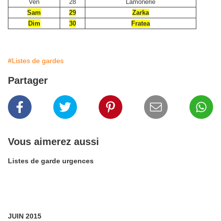
Ven
28
Lamonerie
Sam
29
Zarka
Dim
30
Fratea
#Listes de gardes
Partager
Vous aimerez aussi
Listes de garde urgences
JUIN 2015