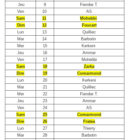
Jeu
9
Fierobe T.
Ven
10
AS
Sam
11
Mohebbi
Dim
12
Foucart
Lun
13
Quilliec
Mar
14
Barbotin
Mer
15
Kerkeni
Jeu
16
Ammar
Ven
17
Mohebbi
Sam
18
Zarka
Dim
19
Comarmond
Lun
20
Kerkeni
Mar
21
Quilliec
Mer
22
Fierobe T.
Jeu
23
Ammar
Ven
24
AS
Sam
25
Comarmond
Dim
26
Fratea
Lun
27
Thierry
Mar
28
Barbotin