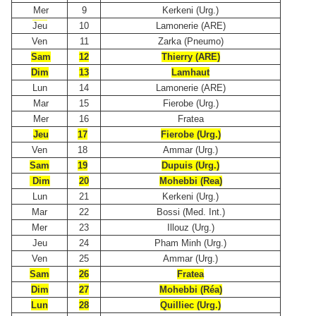
Mer
9
Kerkeni (Urg.)
Jeu
10
Lamonerie (ARE)
Ven
11
Zarka (Pneumo)
Sam
12
Thierry (ARE)
Dim
13
Lamhaut
Lun
14
Lamonerie (ARE)
Mar
15
Fierobe (Urg.)
Mer
16
Fratea
Jeu
17
Fierobe (Urg.)
Ven
18
Ammar (Urg.)
Sam
19
Dupuis (Urg.)
Dim
20
Mohebbi (Rea)
Lun
21
Kerkeni (Urg.)
Mar
22
Bossi (Med. Int.)
Mer
23
Illouz (Urg.)
Jeu
24
Pham Minh (Urg.)
Ven
25
Ammar (Urg.)
Sam
26
Fratea
Dim
27
Mohebbi (Réa)
Lun
28
Quilliec (Urg.)