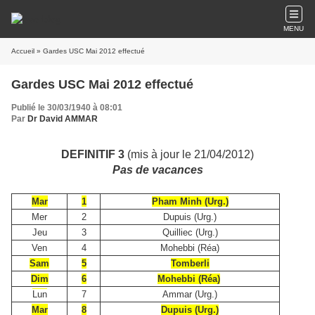
MENU
Accueil
» Gardes USC Mai 2012 effectué
Gardes USC Mai 2012 effectué
Publié le 30/03/1940 à 08:01
Par
Dr David AMMAR
DEFINITIF 3
(mis à jour le 21/04/2012)
Pas de vacances
Mar
1
Pham Minh (Urg.)
Mer
2
Dupuis (Urg.)
Jeu
3
Quilliec (Urg.)
Ven
4
Mohebbi (Réa)
Sam
5
Tomberli
Dim
6
Mohebbi (Réa)
Lun
7
Ammar (Urg.)
Mar
8
Dupuis (Urg.)