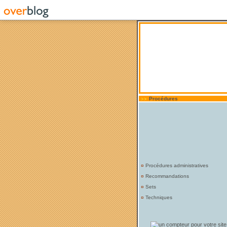
Procédures
¤
Procédures administratives
¤
Recommandations
¤
Sets
¤
Techniques