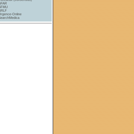
SFAR
SFMU
SRLF
Urgence-Online
SearchMedica