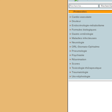
Protocoles
¤
Cardio-vasculaire
¤
Douleur
¤
Endocrinologie-métabolisme
¤
Formules biologiques
¤
Gastro entérologie
¤
Maladies infectieuses
¤
Neurologie
¤
ORL-Stomato-Ophtalmo
¤
Pneumologie
¤
Psychiatrie
¤
Réanimation
¤
Scores
¤
Toxicologie-thérapeutique
¤
Traumatologie
¤
Uro-néphrologie