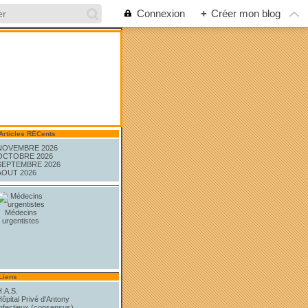
Connexion
+
Créer mon blog
Articles RÉCents
NOVEMBRE 2026
OCTOBRE 2026
SEPTEMBRE 2026
AOUT 2026
Médecins
urgentistes
Liens
H.A.S.
ôpital Privé d'Antony
Infectieux (consensus)