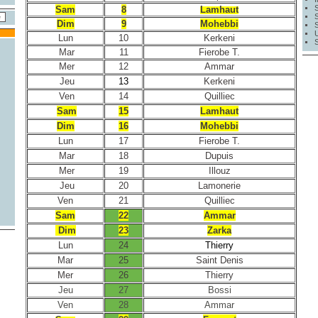
Sam
8
Lamhaut
Dim
9
Mohebbi
Lun
10
Kerkeni
Mar
11
Fierobe T.
Mer
12
Ammar
Jeu
13
Kerkeni
Ven
14
Quilliec
Sam
15
Lamhaut
Dim
16
Mohebbi
Lun
17
Fierobe T.
Mar
18
Dupuis
Mer
19
Illouz
Jeu
20
Lamonerie
Ven
21
Quilliec
Sam
22
Ammar
Dim
23
Zarka
Lun
24
Thierry
Mar
25
Saint Denis
Mer
26
Thierry
Jeu
27
Bossi
Ven
28
Ammar