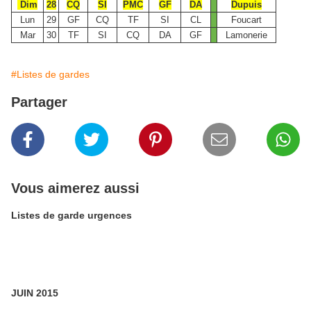
Dim
28
CQ
SI
PMC
GF
DA
Dupuis
Lun
29
GF
CQ
TF
SI
CL
Foucart
Mar
30
TF
SI
CQ
DA
GF
Lamonerie
#Listes de gardes
Partager
Vous aimerez aussi
Listes de garde urgences
JUIN 2015