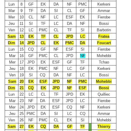
Lun
8
GF
EK
DA
NF
PMC
Kerkeni
Mar
9
TF
DA
SI
CL
GF
Ammar
Mer
10
CL
NF
LC
ESF
EK
Fierobe
Jeu
11
SI
TF
LC
DA
NF
Bossi
Ven
12
LC
PMC
CL
TF
SI
Barbotin
Sam
13
EK
TF
CL
JPD
LC
Fratea
Dim
14
JPD
CL
EK
PMC
DA
Foucart
Lun
15
CQ
GF
NF
ESF
SI
Fierobe
Mar
16
GF
PMC
CL
JPD
NF
Mohebbi
Mer
17
JPD
EK
ESF
GF
TF
Tchao
Jeu
18
EK
PMC
NF
LC
GF
Kerkeni
Ven
19
SI
CQ
DA
NF
LC
Bossi
Sam
20
EK
ESF
JPD
NF
PMC
Mohebbi
Dim
21
CQ
EK
JPD
NF
ESF
Bossi
Lun
22
LC
CL
TF
JPD
EK
Quilliec
Mar
23
NF
DA
ESF
JPD
LC
Fierobe
Mer
24
JPD
EK
ESF
CQ
NF
Kerkeni
Jeu
25
PMC
DA
SI
LC
CQ
Ammar
Ven
26
NF
PMC
CL
EK
SI
Mohebbi
Sam
27
EK
CQ
DA
GF
TF
Thierry