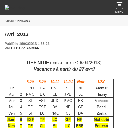
MENU
Accueil
» Avril 2013
Avril 2013
Publié le 16/03/2013 à 23:23
Par
Dr David AMMAR
DEFINITIF
(mis à jour le 26/04/2013)
Vacances à partir du 27 avril
8-20
8-20
10-22
12-24
Nuit
USC
Lun
1
JPD
DA
ESF
SI
NF
Ammar
Mar
2
PMC
EK
CL
JPD
LC
Thierry
Mer
3
SI
ESF
JPD
PMC
EK
Mohebbi
Jeu
4
TF
ESF
DA
NF
GF
Bossi
Ven
5
SI
LC
PMC
CL
DA
Zarka
Sam
6
ESF
TF
LC
GF
NF
Mohebbi
Dim
7
TF
CL
SI
LC
ESF
Foucart