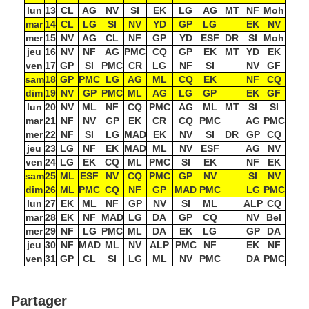
lun
13
CL
AG
NV
SI
EK
LG
AG
MT
NF
Moh
mar
14
CL
LG
SI
NV
YD
GP
LG
EK
NV
mer
15
NV
AG
CL
NF
GP
YD
ESF
DR
SI
Moh
jeu
16
NV
NF
AG
PMC
CQ
GP
EK
MT
YD
EK
ven
17
GP
SI
PMC
CR
LG
NF
SI
NV
GF
sam
18
GP
PMC
LG
AG
ML
CQ
EK
NF
CQ
dim
19
NV
GP
PMC
ML
AG
LG
GP
EK
GF
lun
20
NV
ML
NF
CQ
PMC
AG
ML
MT
SI
SI
mar
21
NF
NV
GP
EK
CR
CQ
PMC
AG
PMC
mer
22
NF
SI
LG
MAD
EK
NV
SI
DR
GP
CQ
jeu
23
LG
NF
EK
MAD
ML
NV
ESF
AG
NV
ven
24
LG
EK
CQ
ML
PMC
SI
EK
NF
EK
sam
25
ML
ESF
NV
CQ
PMC
GP
NV
SI
NV
dim
26
ML
PMC
CQ
NF
GP
MAD
PMC
LG
PMC
lun
27
EK
ML
NF
GP
NV
SI
ML
ALP
CQ
mar
28
EK
NF
MAD
LG
DA
GP
CQ
NV
Bel
mer
29
NF
LG
PMC
ML
DA
EK
LG
GP
DA
jeu
30
NF
MAD
ML
NV
ALP
PMC
NF
EK
NF
ven
31
GP
CL
SI
LG
ML
NV
PMC
DA
PMC
Partager