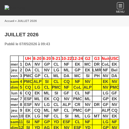
MENU
Accueil
» JUILLET 2026
JUILLET 2026
Publié le 07/05/2026 à 09:43
UH
8-20
8-20
9-21
10-22
12-24
G2
G3
Nuit
USC
mer
1
DA
NV
GP
CL
NF
EK
MC
DR
CoL
EK
jeu
2
DA
CL
NV
LG
ML
GP
EK
LMR
NF
Bel
ven
3
PMC
GP
CL
ML
DA
MC
SI
PH
NV
DA
sam
4
PMC
ALP
SI
CL
CQ
NF
NV
EK
NV
dim
5
CQ
LG
CL
PMC
NF
CoL
ALP
NV
PMC
lun
6
CQ
EK
ML
SI
GF
CL
NF
LG
GF
mar
7
ESF
ML
EK
CQ
NV
PMC
ML
GP
EK
mer
8
ESF
NV
LG
CL
ALP
CR
NV
DR
GF
NV
jeu
9
EK
CQ
ML
NF
CL
PMC
GP
ALP
CQ
ven
10
EK
LG
NF
CL
SI
ML
LG
MT
NV
EK
sam
11
SI
NF
GP
YD
ESF
CL
NF
LG
NF
dim
12
SI
YD
AG
EK
NV
ESF
YD
GP
NV