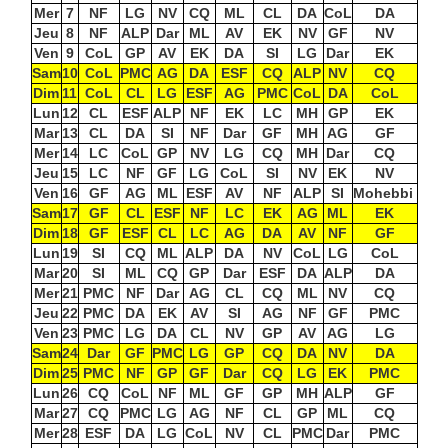
Mer
7
NF
LG
NV
CQ
ML
CL
DA
CoL
DA
Jeu
8
NF
ALP
Dar
ML
AV
EK
NV
GF
NV
Ven
9
CoL
GP
AV
EK
DA
SI
LG
Dar
EK
Sam
10
CoL
PMC
AG
DA
ESF
CQ
ALP
NV
CQ
Dim
11
CoL
CL
LG
ESF
AG
PMC
CoL
DA
CoL
Lun
12
CL
ESF
ALP
NF
EK
LC
MH
GP
EK
Mar
13
CL
DA
SI
NF
Dar
GF
MH
AG
GF
Mer
14
LC
CoL
GP
NV
LG
CQ
MH
Dar
CQ
Jeu
15
LC
NF
GF
LG
CoL
SI
NV
EK
NV
Ven
16
GF
AG
ML
ESF
AV
NF
ALP
SI
Mohebbi
Sam
17
GF
CL
ESF
NF
LC
EK
AG
ML
EK
Dim
18
GF
ESF
CL
LC
AG
DA
AV
NF
GF
Lun
19
SI
CQ
ML
ALP
DA
NV
CoL
LG
CoL
Mar
20
SI
ML
CQ
GP
Dar
ESF
DA
ALP
DA
Mer
21
PMC
NF
Dar
AG
CL
CQ
ML
NV
CQ
Jeu
22
PMC
DA
EK
AV
SI
AG
NF
GF
PMC
Ven
23
PMC
LG
DA
CL
NV
GP
AV
AG
LG
Sam
24
Dar
GF
PMC
LG
GP
CQ
DA
NV
DA
Dim
25
PMC
NF
GP
GF
Dar
CQ
LG
EK
PMC
Lun
26
CQ
CoL
NF
ML
GF
GP
MH
ALP
GF
Mar
27
CQ
PMC
LG
AG
NF
CL
GP
ML
CQ
Mer
28
ESF
DA
LG
CoL
NV
CL
PMC
Dar
PMC