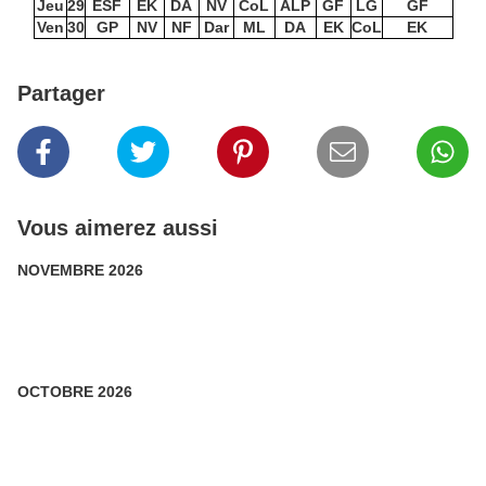
Jeu
29
ESF
EK
DA
NV
CoL
ALP
GF
LG
GF
Ven
30
GP
NV
NF
Dar
ML
DA
EK
CoL
EK
Partager
Vous aimerez aussi
NOVEMBRE 2026
OCTOBRE 2026