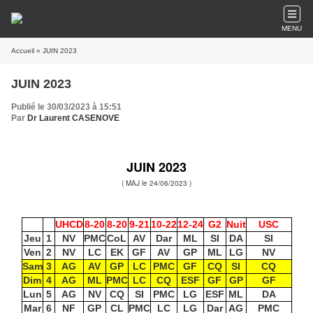
MENU
Accueil
» JUIN 2023
JUIN 2023
Publié le 30/03/2023 à 15:51
Par
Dr Laurent CASENOVE
JUIN 2023
( MAJ le 24
/06/
2023 )
UHCD
8-20
8-20
9-21
10-22
12-24
G2
Nuit
USC
Jeu
1
NV
PMC
CoL
AV
Dar
ML
SI
DA
SI
Ven
2
NV
LC
EK
GF
AV
GP
ML
LG
NV
Sam
3
AG
AV
GP
LC
PMC
GF
CQ
SI
CQ
Dim
4
AG
ML
PMC
LC
CQ
ESF
GF
GP
GF
Lun
5
AG
NV
CQ
SI
PMC
LG
ESF
ML
DA
Mar
6
NF
GP
CL
PMC
LC
LG
Dar
AG
PMC