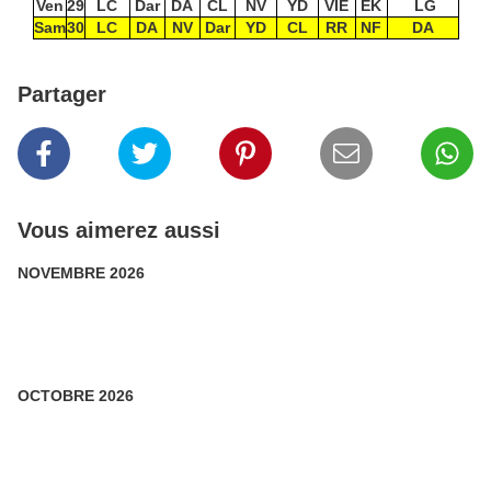
Ven
29
LC
Dar
DA
CL
NV
YD
VIE
EK
LG
Sam
30
LC
DA
NV
Dar
YD
CL
RR
NF
DA
Partager
Vous aimerez aussi
NOVEMBRE 2026
OCTOBRE 2026