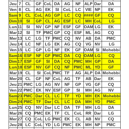
Jeu
7
CL
GF
CoL
DA
AG
NF
ALP
Dar
DA
Ven
8
CL
AG
EK
SI
CoL
LC
VIE
NP
EK
Sam
9
CL
CoL
AG
GP
LC
CQ
####
GF
CQ
Dim
10
SI
GP
CL
AG
ESF
LC
MH
CoL
LG
Lun
11
SI
NV
GP
NF
ESF
GF
OAM
LG
EK
Mar
12
SI
TF
PMC
GP
CQ
ESF
ML
AG
CQ
Mer
13
LC
LG
TF
PMC
CQ
NV
AB
DA
PMC
Jeu
14
LC
NF
LG
EK
AG
CQ
VG
NV
LG
Ven
15
LC
GP
LG
NF
EK
GF
OAM
SI
Mohebbi
Sam
16
ESF
NF
GF
PMC
DA
CQ
OAM
LG
CQ
Dim
17
ESF
GF
SI
DA
CQ
PMC
MH
GP
DA
Lun
18
ESF
NV
GF
CQ
NF
PMC
ML
YD
GF
Mar
19
CL
SI
CoL
PMC
TF
AG
ALP
DA
Mohebbi
Mer
20
CL
GF
NF
CoL
AG
TF
AB
Dar
EK
Jeu
21
PMC
LG
AG
NV
NF
GP
VG
GF
CQ
Ven
22
PMC
EK
NV
ESF
GP
SI
MH
AG
NV
Sam
23
PMC
Dar
CL
LC
TF
YD
MH
EK
Mohebbi
Dim
24
PMC
TF
Dar
CL
LC
DA
MH
YD
PMC
Lun
25
CQ
NV
Dar
LC
DA
TF
MH
LG
DA
Mar
26
CQ
PMC
EK
TF
CL
CoL
RR
Dar
LG
Mer
27
CQ
CoL
LG
PMC
EK
CL
AB
NV
CQ
Jeu
28
LC
CoL
YD
LG
PMC
EK
MH
NP
PMC