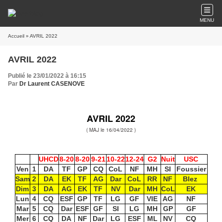
MENU
Accueil
» AVRIL 2022
AVRIL 2022
Publié le 23/01/2022 à 16:15
Par
Dr Laurent CASENOVE
AVRIL 2022
( MAJ le 16/04
/2022 )
UHCD
8-20
8-20
9-21
10-22
12-24
G2
Nuit
USC
Ven
1
DA
TF
GP
CQ
CoL
NF
MH
SI
Foussier
Sam
2
DA
EK
TF
AG
Dar
CoL
RR
NF
Blez
Dim
3
DA
AG
EK
TF
NV
Dar
MH
CoL
EK
Lun
4
CQ
ESF
GP
TF
LG
GF
VIE
AG
NF
Mar
5
CQ
Dar
ESF
GF
SI
LG
MH
GP
GF
Mer
6
CQ
DA
NF
Dar
LG
ESF
ML
NV
CQ