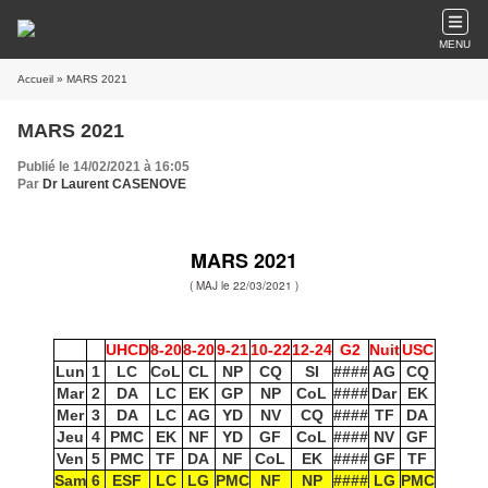
MENU
Accueil
» MARS 2021
MARS 2021
Publié le 14/02/2021 à 16:05
Par
Dr Laurent CASENOVE
MARS 2021
( MAJ le 22
/03/2021 )
UHCD
8-20
8-20
9-21
10-22
12-24
G2
Nuit
USC
Lun
1
LC
CoL
CL
NP
CQ
SI
####
AG
CQ
Mar
2
DA
LC
EK
GP
NP
CoL
####
Dar
EK
Mer
3
DA
LC
AG
YD
NV
CQ
####
TF
DA
Jeu
4
PMC
EK
NF
YD
GF
CoL
####
NV
GF
Ven
5
PMC
TF
DA
NF
CoL
EK
####
GF
TF
Sam
6
ESF
LC
LG
PMC
NF
NP
####
LG
PMC