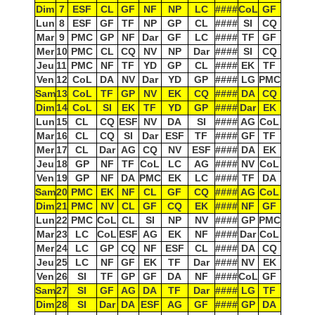
Dim
7
ESF
CL
GF
NF
NP
LC
####
CoL
GF
Lun
8
ESF
GF
TF
NP
GP
CL
####
SI
CQ
Mar
9
PMC
GP
NF
Dar
GF
LC
####
TF
GF
Mer
10
PMC
CL
CQ
NV
NP
Dar
####
SI
CQ
Jeu
11
PMC
NF
TF
YD
GP
CL
####
EK
TF
Ven
12
CoL
DA
NV
Dar
YD
GP
####
LG
PMC
Sam
13
CoL
TF
GP
NV
EK
CQ
####
DA
CQ
Dim
14
CoL
SI
EK
TF
YD
GP
####
Dar
EK
Lun
15
CL
CQ
ESF
NV
DA
SI
####
AG
CoL
Mar
16
CL
CQ
SI
Dar
ESF
TF
####
GF
TF
Mer
17
CL
Dar
AG
CQ
NV
ESF
####
DA
EK
Jeu
18
GP
NF
TF
CoL
LC
AG
####
NV
CoL
Ven
19
GP
NF
DA
PMC
EK
LC
####
TF
DA
Sam
20
PMC
EK
NF
CL
GF
CQ
####
AG
CoL
Dim
21
PMC
NV
CL
GF
CQ
EK
####
NF
GF
Lun
22
PMC
CoL
CL
SI
NP
NV
####
GP
PMC
Mar
23
LC
CoL
ESF
AG
EK
NF
####
Dar
CoL
Mer
24
LC
GP
CQ
NF
ESF
CL
####
DA
CQ
Jeu
25
LC
NF
GF
EK
TF
Dar
####
NV
EK
Ven
26
SI
TF
GP
GF
DA
NF
####
CoL
GF
Sam
27
SI
GF
AG
DA
TF
Dar
####
LG
TF
Dim
28
SI
Dar
DA
ESF
AG
GF
####
GP
DA