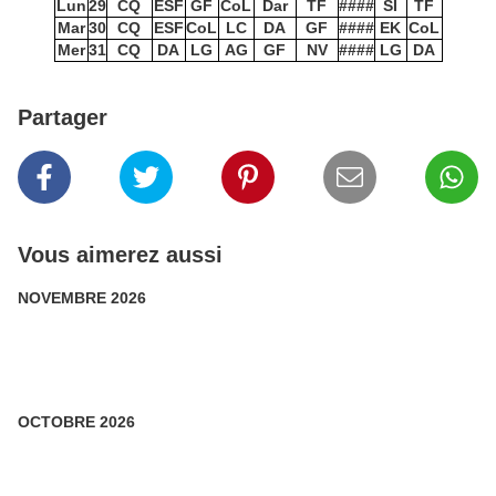
Lun
29
CQ
ESF
GF
CoL
Dar
TF
####
SI
TF
Mar
30
CQ
ESF
CoL
LC
DA
GF
####
EK
CoL
Mer
31
CQ
DA
LG
AG
GF
NV
####
LG
DA
Partager
Vous aimerez aussi
NOVEMBRE 2026
OCTOBRE 2026