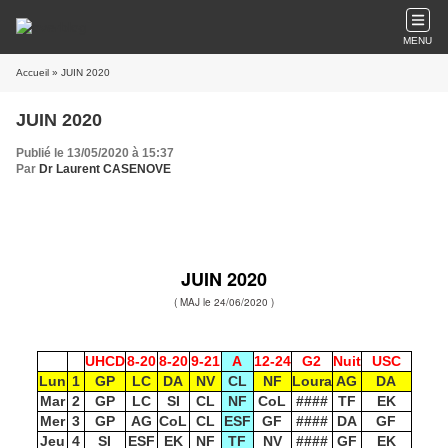
MENU
Accueil
» JUIN 2020
JUIN 2020
Publié le 13/05/2020 à 15:37
Par
Dr Laurent CASENOVE
JUIN 2020
( MAJ le 24/06/2020 )
UHCD
8-20
8-20
9-21
A
12-24
G2
Nuit
USC
Lun
1
GP
LC
DA
NV
CL
NF
Loura
AG
DA
Mar
2
GP
LC
SI
CL
NF
CoL
####
TF
EK
Mer
3
GP
AG
CoL
CL
ESF
GF
####
DA
GF
Jeu
4
SI
ESF
EK
NF
TF
NV
####
GF
EK