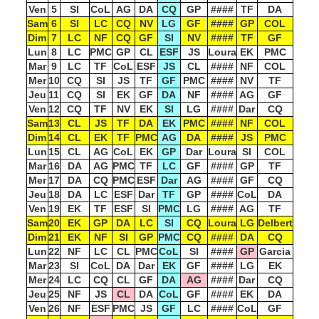
Ven
5
SI
CoL
AG
DA
CQ
GP
####
TF
DA
Sam
6
SI
LC
CQ
NV
LG
GF
####
GP
COL
Dim
7
LC
NF
CQ
GF
SI
NV
####
TF
GF
Lun
8
LC
PMC
GP
CL
ESF
JS
Loura
EK
PMC
Mar
9
LC
TF
CoL
ESF
JS
CL
####
NF
COL
Mer
10
CQ
SI
JS
TF
GF
PMC
####
NV
TF
Jeu
11
CQ
SI
EK
GF
DA
NF
####
AG
GF
Ven
12
CQ
TF
NV
EK
SI
LG
####
Dar
CQ
Sam
13
CL
JS
TF
DA
EK
PMC
####
NF
COL
Dim
14
CL
EK
TF
PMC
AG
DA
####
JS
PMC
Lun
15
CL
AG
CoL
EK
GP
Dar
Loura
SI
COL
Mar
16
DA
AG
PMC
TF
LC
GF
####
GP
TF
Mer
17
DA
CQ
PMC
ESF
Dar
AG
####
GF
CQ
Jeu
18
DA
LC
ESF
Dar
TF
GP
####
CoL
DA
Ven
19
EK
TF
ESF
SI
PMC
LG
####
AG
TF
Sam
20
EK
GP
DA
LC
SI
CQ
Loura
LG
Delbert
Dim
21
EK
NF
SI
GP
PMC
CQ
####
DA
CQ
Lun
22
NF
LC
CL
PMC
CoL
SI
####
GP
Garcia
Mar
23
SI
CoL
DA
Dar
EK
GF
####
LG
EK
Mer
24
LC
CQ
CL
GF
DA
AG
####
Dar
CQ
Jeu
25
NF
JS
CL
DA
CoL
GF
####
EK
DA
Ven
26
NF
ESF
PMC
JS
GF
LC
####
CoL
GF