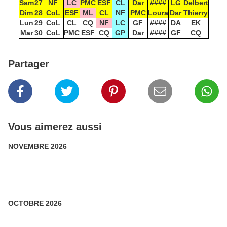
Sam
27
NF
LC
PMC
ESF
CL
Dar
####
LG
Delbert
Dim
28
CoL
ESF
ML
CL
NF
PMC
Loura
Dar
Thierry
Lun
29
CoL
CL
CQ
NF
LC
GF
####
DA
EK
Mar
30
CoL
PMC
ESF
CQ
GP
Dar
####
GF
CQ
Partager
Vous aimerez aussi
NOVEMBRE 2026
OCTOBRE 2026