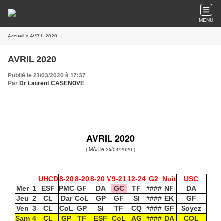
MENU
Accueil
» AVRIL 2020
AVRIL 2020
Publié le 23/03/2020 à 17:37
Par
Dr Laurent CASENOVE
AVRIL 2020
( MAJ le 25/04/2020 )
UHCD
8-20
8-20
8-20 V
9-21
12-24
G2
Nuit
USC
Mer
1
ESF
PMC
GF
DA
GC
TF
####
NF
DA
Jeu
2
CL
Dar
CoL
GP
GF
SI
####
EK
GF
Ven
3
CL
CoL
GP
SI
TF
CQ
####
GF
Soyez
Sam
4
CL
GP
TF
ESF
CoL
AG
####
DA
COL