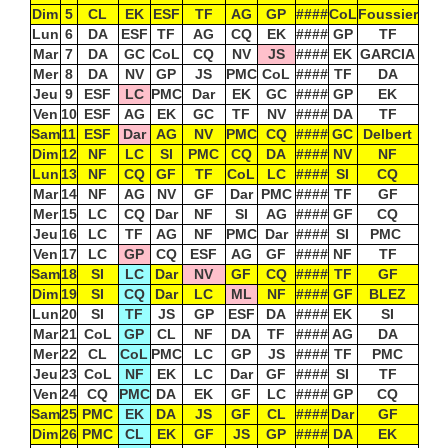
Dim
5
CL
EK
ESF
TF
AG
GP
####
CoL
Foussier
Lun
6
DA
ESF
TF
AG
CQ
EK
####
GP
TF
Mar
7
DA
GC
CoL
CQ
NV
JS
####
EK
GARCIA
Mer
8
DA
NV
GP
JS
PMC
CoL
####
TF
DA
Jeu
9
ESF
LC
PMC
Dar
EK
GC
####
GP
EK
Ven
10
ESF
AG
EK
GC
TF
NV
####
DA
TF
Sam
11
ESF
Dar
AG
NV
PMC
CQ
####
GC
Delbert
Dim
12
NF
LC
SI
PMC
CQ
DA
####
NV
NF
Lun
13
NF
CQ
GF
TF
CoL
LC
####
SI
CQ
Mar
14
NF
AG
NV
GF
Dar
PMC
####
TF
GF
Mer
15
LC
CQ
Dar
NF
SI
AG
####
GF
CQ
Jeu
16
LC
TF
AG
NF
PMC
Dar
####
SI
PMC
Ven
17
LC
GP
CQ
ESF
AG
GF
####
NF
TF
Sam
18
SI
LC
Dar
NV
GF
CQ
####
TF
GF
Dim
19
SI
CQ
Dar
LC
ML
NF
####
GF
BLEZ
Lun
20
SI
TF
JS
GP
ESF
DA
####
EK
SI
Mar
21
CoL
GP
CL
NF
DA
TF
####
AG
DA
Mer
22
CL
CoL
PMC
LC
GP
JS
####
TF
PMC
Jeu
23
CoL
NF
EK
LC
Dar
GF
####
SI
TF
Ven
24
CQ
PMC
DA
EK
GF
LC
####
GP
CQ
Sam
25
PMC
EK
DA
JS
GF
CL
####
Dar
GF
Dim
26
PMC
CL
EK
GF
JS
GP
####
DA
EK