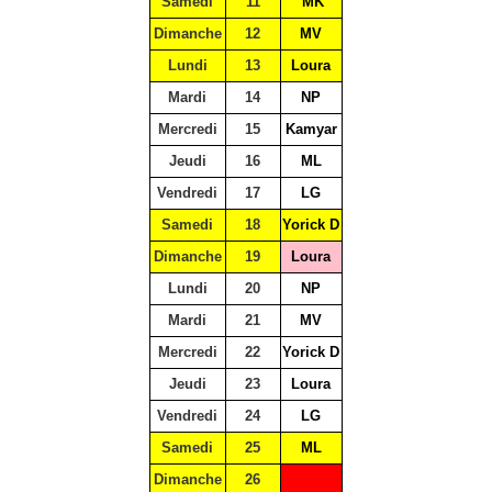
Samedi
11
MK
Dimanche
12
MV
Lundi
13
Loura
Mardi
14
NP
Mercredi
15
Kamyar
Jeudi
16
ML
Vendredi
17
LG
Samedi
18
Yorick D
Dimanche
19
Loura
Lundi
20
NP
Mardi
21
MV
Mercredi
22
Yorick D
Jeudi
23
Loura
Vendredi
24
LG
Samedi
25
ML
Dimanche
26