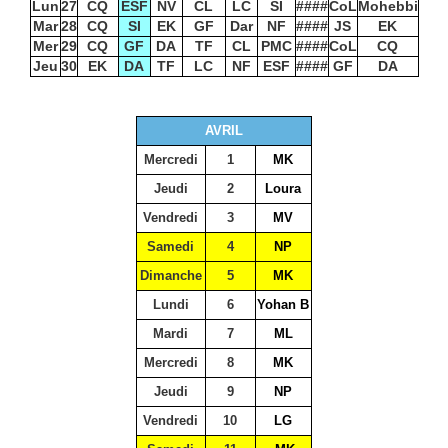
Lun
27
CQ
ESF
NV
CL
LC
SI
####
CoL
Mohebbi
Mar
28
CQ
SI
EK
GF
Dar
NF
####
JS
EK
Mer
29
CQ
GF
DA
TF
CL
PMC
####
CoL
CQ
Jeu
30
EK
DA
TF
LC
NF
ESF
####
GF
DA
AVRIL
Mercredi
1
MK
Jeudi
2
Loura
Vendredi
3
MV
Samedi
4
NP
Dimanche
5
MK
Lundi
6
Yohan B
Mardi
7
ML
Mercredi
8
MK
Jeudi
9
NP
Vendredi
10
LG