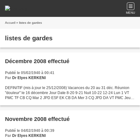
MENU
Accueil
» listes de gardes
listes de gardes
Décembre 2008 effectué
Publié le 05/02/1940 à 00:41
Par
Dr Elyes KERKENI
DEFINITIF (mis à jour le 25/12/2008) Vacances du 20 au 31 déc. Réunion
"douleur" le 16 décembre Jour Date 8-20 9-21 Nuit 10-22 12-24 Lun 1 VT
PMC TF CB CQ Mar 2 JPD ESF EK CB DA Mer 3 CQ JPD DA VT PMC Jeu 4
ESF PMC CQ CB EK Ven 5 JPD VT TF PMC CQ Sam...
Novembre 2008 effectué
Publié le 04/02/1940 à 00:39
Par
Dr Elyes KERKENI