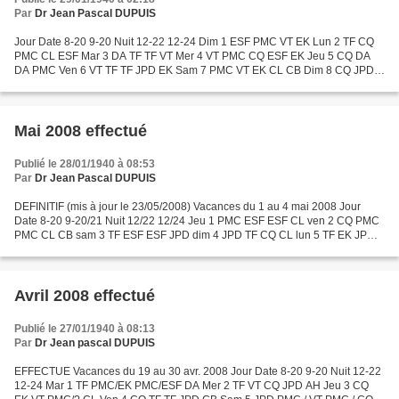
Par
Dr Jean Pascal DUPUIS
Jour Date 8-20 9-20 Nuit 12-22 12-24 Dim 1 ESF PMC VT EK Lun 2 TF CQ
PMC CL ESF Mar 3 DA TF TF VT Mer 4 VT PMC CQ ESF EK Jeu 5 CQ DA
DA PMC Ven 6 VT TF TF JPD EK Sam 7 PMC VT EK CL CB Dim 8 CQ JPD
CQ PMC Lun 9 JPD PMC PMC ESF CL Mar 10 JPD/EK ESF DA VT...
Mai 2008 effectué
Publié le 28/01/1940 à 08:53
Par
Dr Jean Pascal DUPUIS
DEFINITIF (mis à jour le 23/05/2008) Vacances du 1 au 4 mai 2008 Jour
Date 8-20 9-20/21 Nuit 12/22 12/24 Jeu 1 PMC ESF ESF CL ven 2 CQ PMC
PMC CL CB sam 3 TF ESF ESF JPD dim 4 JPD TF CQ CL lun 5 TF EK JPD
PMC CL mar 6 PMC CQ EK VT mer 7 JPD CQ VT TF CB...
Avril 2008 effectué
Publié le 27/01/1940 à 08:13
Par
Dr Jean pascal DUPUIS
EFFECTUE Vacances du 19 au 30 avr. 2008 Jour Date 8-20 9-20 Nuit 12-22
12-24 Mar 1 TF PMC/EK PMC/ESF DA Mer 2 TF VT CQ JPD AH Jeu 3 CQ