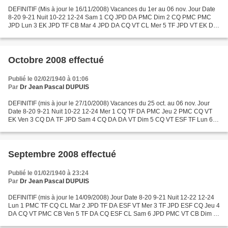
DEFINITIF (Mis à jour le 16/11/2008) Vacances du 1er au 06 nov. Jour Date
8-20 9-21 Nuit 10-22 12-24 Sam 1 CQ JPD DA PMC Dim 2 CQ PMC PMC
JPD Lun 3 EK JPD TF CB Mar 4 JPD DA CQ VT CL Mer 5 TF JPD VT EK DA
Jeu 6 CQ EK DA TF ESF Ven 7 JPD EK PMC CQ Sam...
Octobre 2008 effectué
Publié le 02/02/1940 à 01:06
Par
Dr Jean Pascal DUPUIS
DEFINITIF (mis à jour le 27/10/2008) Vacances du 25 oct. au 06 nov. Jour
Date 8-20 9-21 Nuit 10-22 12-24 Mer 1 CQ TF DA PMC Jeu 2 PMC CQ VT
EK Ven 3 CQ DA TF JPD Sam 4 CQ DA DA VT Dim 5 CQ VT ESF TF Lun 6
PMC JPD CQ DA CL Mar 7 TF DA EK PMC Mer 8 JPD...
Septembre 2008 effectué
Publié le 01/02/1940 à 23:24
Par
Dr Jean Pascal DUPUIS
DEFINITIF (mis à jour le 14/09/2008) Jour Date 8-20 9-21 Nuit 12-22 12-24
Lun 1 PMC TF CQ CL Mar 2 JPD TF DA ESF VT Mer 3 TF JPD ESF CQ Jeu 4
DA CQ VT PMC CB Ven 5 TF DA CQ ESF CL Sam 6 JPD PMC VT CB Dim 7
JPD CQ PMC DA Lun 8 JPD DA TF ESF EK Mar 9 CQ...