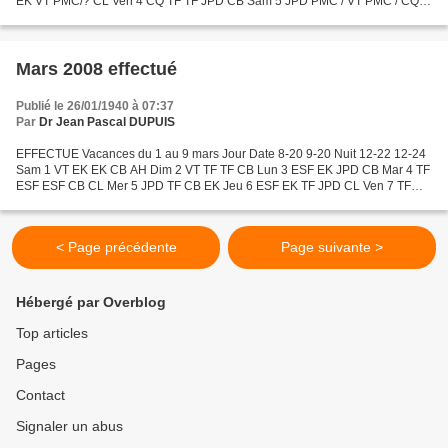
EK VT PMC/? CL Ven 4 CQ TF TF JPD CB Sam 5 JPD PMC / VT PMC / CQ
EK CB Dim 6 CQ JPD TF CB Lun 7 CQ JPD TF DA CL Mar...
Mars 2008 effectué
Publié le 26/01/1940 à 07:37
Par
Dr Jean Pascal DUPUIS
EFFECTUE Vacances du 1 au 9 mars Jour Date 8-20 9-20 Nuit 12-22 12-24
Sam 1 VT EK EK CB AH Dim 2 VT TF TF CB Lun 3 ESF EK JPD CB Mar 4 TF
ESF ESF CB CL Mer 5 JPD TF CB EK Jeu 6 ESF EK TF JPD CL Ven 7 TF
ESF ESF JPD Sam 8 TF EK CQ JPD CB Dim 9 CQ EK EK...
< Page précédente
Page suivante >
Hébergé par Overblog
Top articles
Pages
Contact
Signaler un abus