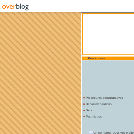
Procédures
¤
Procédures administratives
¤
Recommandations
¤
Sets
¤
Techniques