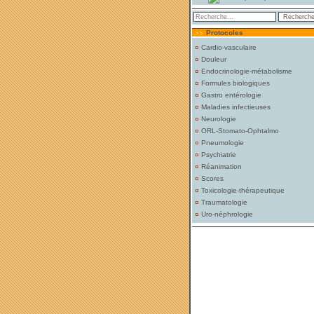
Protocoles
¤
Cardio-vasculaire
¤
Douleur
¤
Endocrinologie-métabolisme
¤
Formules biologiques
¤
Gastro entérologie
¤
Maladies infectieuses
¤
Neurologie
¤
ORL-Stomato-Ophtalmo
¤
Pneumologie
¤
Psychiatrie
¤
Réanimation
¤
Scores
¤
Toxicologie-thérapeutique
¤
Traumatologie
¤
Uro-néphrologie