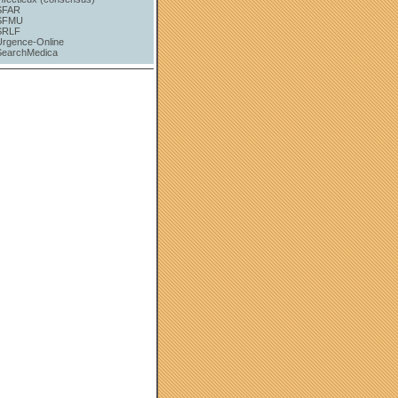
SFAR
SFMU
SRLF
Urgence-Online
SearchMedica