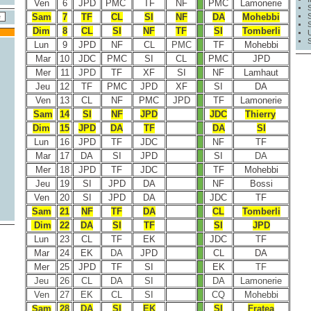
Ven
6
JPD
PMC
TF
NF
PMC
Lamonerie
Sam
7
TF
CL
SI
NF
DA
Mohebbi
Dim
8
CL
SI
NF
TF
SI
Tomberli
Lun
9
JPD
NF
CL
PMC
TF
Mohebbi
Mar
10
JDC
PMC
SI
CL
PMC
JPD
Mer
11
JPD
TF
XF
SI
NF
Lamhaut
Jeu
12
TF
PMC
JPD
XF
SI
DA
Ven
13
CL
NF
PMC
JPD
TF
Lamonerie
Sam
14
SI
NF
JPD
JDC
Thierry
Dim
15
JPD
DA
TF
DA
SI
Lun
16
JPD
TF
JDC
NF
TF
Mar
17
DA
SI
JPD
SI
DA
Mer
18
JPD
TF
JDC
TF
Mohebbi
Jeu
19
SI
JPD
DA
NF
Bossi
Ven
20
SI
JPD
DA
JDC
TF
Sam
21
NF
TF
DA
CL
Tomberli
Dim
22
DA
SI
TF
SI
JPD
Lun
23
CL
TF
EK
JDC
TF
Mar
24
EK
DA
JPD
CL
DA
Mer
25
JPD
TF
SI
EK
TF
Jeu
26
CL
DA
SI
DA
Lamonerie
Ven
27
EK
CL
SI
CQ
Mohebbi
Sam
28
DA
SI
EK
SI
Fratea