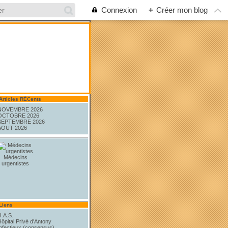
Connexion
+
Créer mon blog
Articles RÉCents
NOVEMBRE 2026
OCTOBRE 2026
SEPTEMBRE 2026
AOUT 2026
Médecins
urgentistes
Liens
H.A.S.
ôpital Privé d'Antony
Infectieux (consensus)