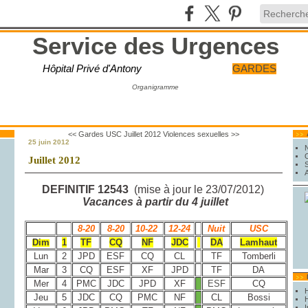
Service des Urgences
Hôpital Privé d'Antony
GARDES
Organigramme
<< Gardes USC Juillet 2012
Violences sexuelles >>
25 juin 2012
Juillet 2012
DEFINITIF 12543
(mise à jour le 23/07/2012)
Vacances à partir du 4 juillet
8-20
8-20
10-22
12-24
Nuit
USC
Dim
1
TF
CQ
NF
JDC
DA
Lamhaut
Lun
2
JPD
ESF
CQ
CL
TF
Tomberli
Mar
3
CQ
ESF
XF
JPD
TF
DA
Mer
4
PMC
JDC
JPD
XF
ESF
CQ
Jeu
5
JDC
CQ
PMC
NF
CL
Bossi
H