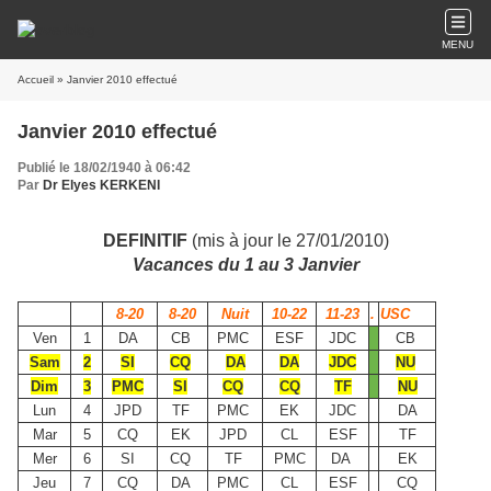
MENU
Accueil
» Janvier 2010 effectué
Janvier 2010 effectué
Publié le 18/02/1940 à 06:42
Par
Dr Elyes KERKENI
DEFINITIF
(mis à jour le 27/01/2010)
Vacances du 1 au 3 Janvier
8-20
8-20
Nuit
10-22
11-23
.
USC
Ven
1
DA
CB
PMC
ESF
JDC
CB
Sam
2
SI
CQ
DA
DA
JDC
NU
Dim
3
PMC
SI
CQ
CQ
TF
NU
Lun
4
JPD
TF
PMC
EK
JDC
DA
Mar
5
CQ
EK
JPD
CL
ESF
TF
Mer
6
SI
CQ
TF
PMC
DA
EK
Jeu
7
CQ
DA
PMC
CL
ESF
CQ