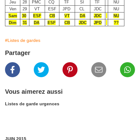
Jeu
28
PMC
CQ
TF
SI
TF
NU
Ven
29
VT
ESF
JPD
CL
JDC
NU
Sam
30
ESF
CB
VT
DA
JDC
NU
Dim
31
DA
ESF
CB
JDC
JPD
??
#Listes de gardes
Partager
Vous aimerez aussi
Listes de garde urgences
JUIN 2015