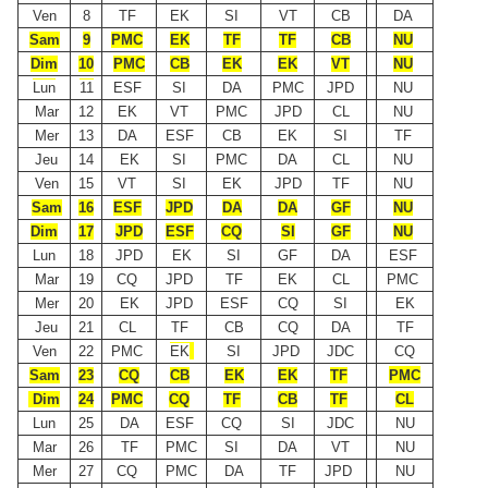
Ven
8
TF
EK
SI
VT
CB
DA
Sam
9
PMC
EK
TF
TF
CB
NU
Dim
10
PMC
CB
EK
EK
VT
NU
Lun
11
ESF
SI
DA
PMC
JPD
NU
Mar
12
EK
VT
PMC
JPD
CL
NU
Mer
13
DA
ESF
CB
EK
SI
TF
Jeu
14
EK
SI
PMC
DA
CL
NU
Ven
15
VT
SI
EK
JPD
TF
NU
Sam
16
ESF
JPD
DA
DA
GF
NU
Dim
17
JPD
ESF
CQ
SI
GF
NU
Lun
18
JPD
EK
SI
GF
DA
ESF
Mar
19
CQ
JPD
TF
EK
CL
PMC
Mer
20
EK
JPD
ESF
CQ
SI
EK
Jeu
21
CL
TF
CB
CQ
DA
TF
Ven
22
PMC
EK
SI
JPD
JDC
CQ
Sam
23
CQ
CB
EK
EK
TF
PMC
Dim
24
PMC
CQ
TF
CB
TF
CL
Lun
25
DA
ESF
CQ
SI
JDC
NU
Mar
26
TF
PMC
SI
DA
VT
NU
Mer
27
CQ
PMC
DA
TF
JPD
NU