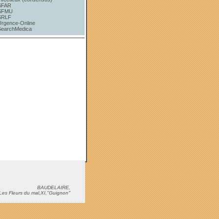
SFAR
SFMU
SRLF
Urgence-Online
SearchMedica
BAUDELAIRE,
Les Fleurs du mal,XI,"Guignon"