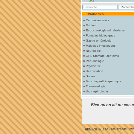
Protocoles
¤
Cardio-vasculaire
¤
Douleur
¤
Endocrinologie-métabolisme
¤
Formules biologiques
¤
Gastro entérologie
¤
Maladies infectieuses
¤
Neurologie
¤
ORL-Stomato-Ophtalmo
¤
Pneumologie
¤
Psychiatrie
¤
Réanimation
¤
Scores
¤
Toxicologie-thérapeutique
¤
Traumatologie
¤
Uro-néphrologie
Bien qu'on ait du coeur
URGENT (E) :
adj. (lat.
urgens, -ent