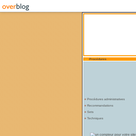
Procédures
¤
Procédures administratives
¤
Recommandations
¤
Sets
¤
Techniques