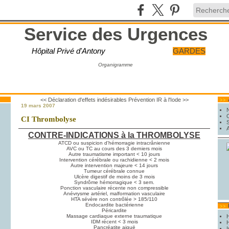
Service des Urgences
Hôpital Privé d'Antony
GARDES
Organigramme
<< Déclaration d'effets indésirables
Prévention IR à l'Iode >>
19 mars 2007
CI Thrombolyse
CONTRE-INDICATIONS à la THROMBOLYSE
ATCD ou suspicion d'hémorragie intracrânienne
AVC ou TC au cours des 3 derniers mois
Autre traumatisme important < 10 jours
Intervention cérébrale ou rachidienne < 2 mois
Autre intervention majeure < 14 jours
Tumeur cérébrale connue
Ulcère digestif de moins de 3 mois
Syndrôme hémorragique < 3 sem.
Ponction vasculaire récente non compressible
Anévrysme artériel, malformation vasculaire
HTA sévère non contrôlée > 185/110
Endocardite bactérienne
Péricardite
Massage cardiaque externe traumatique
IDM récent < 3 mois
H
Pancréatite aiguë