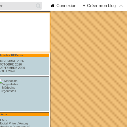
Connexion
+
Créer mon blog
Articles RÉCents
NOVEMBRE 2026
OCTOBRE 2026
SEPTEMBRE 2026
AOUT 2026
Médecins
urgentistes
Liens
H.A.S.
ôpital Privé d'Antony
Infectieux (consensus)