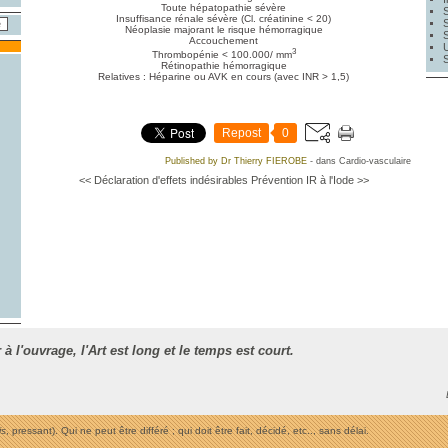
Toute hépatopathie sévère
Insuffisance rénale sévère (Cl. créatinine < 20)
Néoplasie majorant le risque hémorragique
Accouchement
3
Thrombopénie < 100.000/ mm
Rétinopathie hémorragique
Relatives : Héparine ou AVK en cours (avec INR > 1,5)
Repost
0
Published by Dr Thierry FIEROBE
-
dans
Cardio-vasculaire
<< Déclaration d'effets indésirables
Prévention IR à l'Iode >>
 à l'ouvrage, l
'Art est long et le temps est court.
is
, pressant). Qui ne peut être différé ; qui doit être fait, décidé, etc.., sans délai.