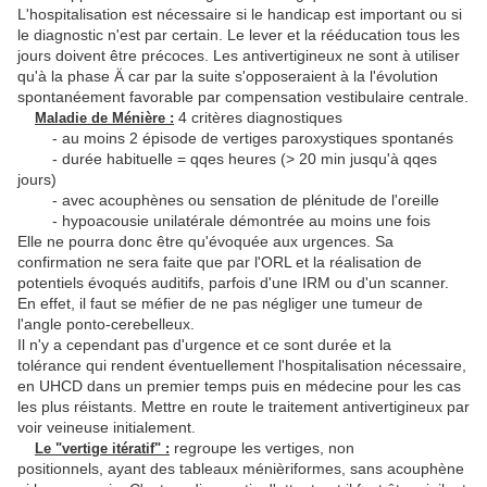
L'hospitalisation est nécessaire si le handicap est important ou si
le diagnostic n'est par certain. Le lever et la rééducation tous les
jours doivent être précoces. Les antivertigineux ne sont à utiliser
qu'à la phase Ä car par la suite s'opposeraient à la l'évolution
spontanéement favorable par compensation vestibulaire centrale.
4 critères diagnostiques
Maladie de Ménière :
- au moins 2 épisode de vertiges paroxystiques spontanés
- durée habituelle = qqes heures (> 20 min jusqu'à qqes
jours)
- avec acouphènes ou sensation de plénitude de l'oreille
- hypoacousie unilatérale démontrée au moins une fois
Elle ne pourra donc être qu'évoquée aux urgences. Sa
confirmation ne sera faite que par l'ORL et la réalisation de
potentiels évoqués auditifs, parfois d'une IRM ou d'un scanner.
En effet, il faut se méfier de ne pas négliger une tumeur de
l'angle ponto-cerebelleux.
Il n'y a cependant pas d'urgence et ce sont durée et la
tolérance qui rendent éventuellement l'hospitalisation nécessaire,
en UHCD dans un premier temps puis en médecine pour les cas
les plus réistants. Mettre en route le traitement antivertigineux par
voir veineuse initialement.
regroupe les vertiges, non
Le "vertige itératif" :
positionnels, ayant des tableaux ménièriformes, sans acouphène