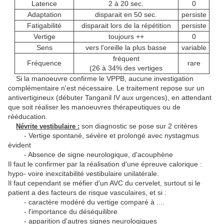
Latence
2 à 20 sec.
0
Adaptation
disparait en 50 sec.
persiste
Fatigabilité
disparait lors de la répétition
persiste
Vertige
toujours ++
0
Sens
vers l'oreille la plus basse
variable
fréquent
Fréquence
rare
(26 à 34% des vertiges
Si la manoeuvre confirme le VPPB, aucune investigation
complémentaire n'est nécessaire. Le traitement repose sur un
antivertigineux (débuter Tanganil IV aux urgences), en attendant
que soit réaliser les manoeuvres thérapeutiques ou de
rééducation.
son diagnostic se pose sur 2 critères
Névrite vestibulaire :
- Vertige spontané, sévère et prolongé avec nystagmus
évident
- Absence de signe neurologique, d'acouphène
Il faut le confirmer par la réalisation d'une épreuve calorique :
hypo- voire inexcitabilité vestibulaire unilatérale.
Il faut cependant se méfier d'un AVC du cervelet, surtout si le
patient a des facteurs de risque vasculaires, et si :
- caractère modéré du vertige comparé à ....
- l'importance du déséquilibre
- apparition d'autres signes neurologiques