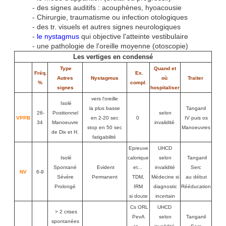
- des signes auditifs : acouphènes, hyoacousie
- Chirurgie, traumatisme ou infection otologiques
- des tr. visuels et autres signes neurologiques
-
le nystagmus
qui objective l'atteinte vestibulaire
- une pathologie de l'oreille moyenne (otoscopie)
Les vertiges en condensé
Type
Quand et
Fréq.
Ex.
Autres
Nystagmus
où
Traiter
%
compl.
signes
hospitaliser
vers l'oreille
Isolé
la plus basse
Tanganil
26-
Positionnel
selon
VPPB
en 2-20 sec
0
IV puis os
34
Manoeuvre
invalidité
stop en 50 sec
Manoeuvres
de Dix et H.
fatigabilité
Epreuve
UHCD
Isolé
calorique
selon
Tanganil
Spontané
Evident
et...
invalidité
Serc
NV
6-9
Sévère
Permanent
TDM,
Médecine si
au début
Prolongé
IRM
diagnostic
Rééducation
si doute
incertain
Cs ORL
UHCD
> 2 crises
PevA
selon
Tanganil
spontanées