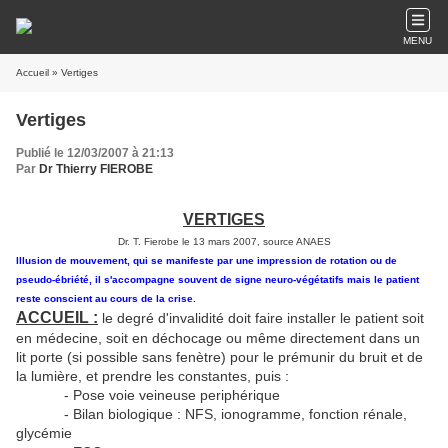
MENU
Accueil
» Vertiges
Vertiges
Publié le 12/03/2007 à 21:13
Par
Dr Thierry FIEROBE
VERTIGES
Dr. T. Fierobe le 13 mars 2007, source ANAES
Illusion de mouvement, qui se manifeste par une impression de rotation ou de
pseudo-ébriété, il s'accompagne souvent de signe neuro-végétatifs mais le patient
reste conscient au cours de la crise.
ACCUEIL :
le degré d'invalidité doit faire installer le patient soit
en médecine, soit en déchocage ou même directement dans un
lit porte (si possible sans fenètre) pour le prémunir du bruit et de
la lumière, et prendre les constantes, puis :
- Pose voie veineuse periphérique
- Bilan biologique : NFS, ionogramme, fonction rénale,
glycémie