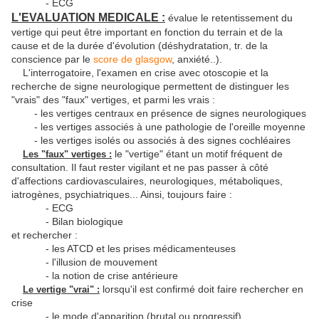
- ECG
L'EVALUATION MEDICALE :
évalue le retentissement du
vertige qui peut être important en fonction du terrain et de la
cause et de la durée d'évolution (déshydratation, tr. de la
conscience par le
score de glasgow
, anxiété..).
L'interrogatoire, l'examen en crise avec otoscopie et la
recherche de signe neurologique permettent de distinguer les
"vrais" des "faux" vertiges, et parmi les vrais :
- les vertiges centraux en présence de signes neurologiques
- les vertiges associés à une pathologie de l'oreille moyenne
- les vertiges isolés ou associés à des signes cochléaires
le "vertige" étant un motif fréquent de
Les "faux" vertiges :
consultation. Il faut rester vigilant et ne pas passer à côté
d'affections cardiovasculaires, neurologiques, métaboliques,
iatrogènes, psychiatriques... Ainsi, toujours faire :
- ECG
- Bilan biologique
et rechercher :
- les ATCD et les prises médicamenteuses
- l'illusion de mouvement
- la notion de crise antérieure
lorsqu'il est confirmé doit faire rechercher en
Le vertige "vrai" :
crise
- le mode d'apparition (brutal ou progressif)