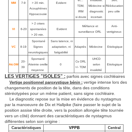
et...
invalidité.
Serc
MM
7-9
> 20 min.
Evident
TDM,
Médecine si
Rééducation
Acouphènes
IRM
diagnostic
peu utile
Hypoacousie
si doute
incertain
> 2 crises
Méfiance et
Anti-
VI
6-20
spontanées
Evident
surveillance ORL
vertigineux
> 20 min.
Spontané
Sans latence, ni
VC
8-19
Signes
adaptation, ni
Adaptés
Médecine
Etiologique
neurologiques
fatigabilité
Spontané
UHCD
20-
Cs ORL
Att.OM
Atteinte oreille
0
selon
Etiologique
39
+/- TDM
moyenne
invalidité
LES VERTIGES "ISOLES" :
parfois avec signes cochléaires
vertige intense lors des
Vertige positionnel paroxystique bénin :
changements de position de la tête, dans des conditions
stéréotypées pour un même patient, sans signe cochléaire.
Le diagnostic repose sur la mise en évidence du nystagmus
par la manoeuvre de Dix et Hallpike (faire passer le sujet de la
position assise tête droite, vers la position allongée tête tournée
vers un côté) donnant des caractéristiques de nystagmus
différentes selon son origine :
Caractéristiques
VPPB
Central