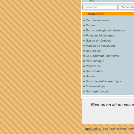
Protocoles
¤
Cardio-vasculaire
¤
Douleur
¤
Endocrinologie-métabolisme
¤
Formules biologiques
¤
Gastro entérologie
¤
Maladies infectieuses
¤
Neurologie
¤
ORL-Stomato-Ophtalmo
¤
Pneumologie
¤
Psychiatrie
¤
Réanimation
¤
Scores
¤
Toxicologie-thérapeutique
¤
Traumatologie
¤
Uro-néphrologie
Bien qu'on ait du coeur
URGENT (E) :
adj. (lat.
urgens, -ent