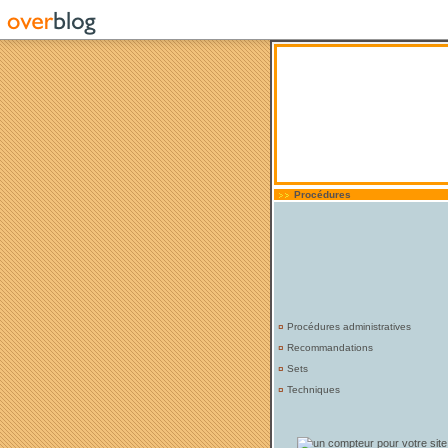
Procédures
¤
Procédures administratives
¤
Recommandations
¤
Sets
¤
Techniques