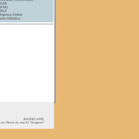
SFAR
SFMU
SRLF
Urgence-Online
SearchMedica
BAUDELAIRE,
Les Fleurs du mal,XI,"Guignon"