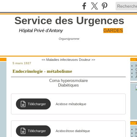
Service des Urgences
Hôpital Privé d'Antony
GARDES
Organigramme
<< Maladies infectieuses
Douleur >>
5 mars 1927
Endocrinologie - métabolisme
Coma hyperosmolaire
Diabétiques
Télécharger
Acidose métabolique
Télécharger
Acidocétose diabétique
H