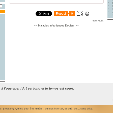
Repost
0
-
dans
G.Bl.
<< Maladies infectieuses
Douleur >>
 à l'ouvrage, l
'Art est long et le temps est court.
is
, pressant). Qui ne peut être différé ; qui doit être fait, décidé, etc.., sans délai.