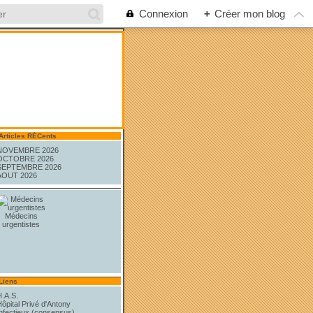
Connexion
+
Créer mon blog
Articles RÉCents
NOVEMBRE 2026
OCTOBRE 2026
SEPTEMBRE 2026
AOUT 2026
Médecins
urgentistes
Liens
H.A.S.
ôpital Privé d'Antony
Infectieux (consensus)