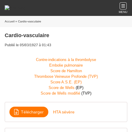
MENU
Accueil
» Cardio-vasculaire
Cardio-vasculaire
Publié le 05/03/1927 à 01:43
Contre-indications à la thrombolyse
Embolie pulmonaire
Score de Hamilton
Thrombose Veineuse Profonde (TVP)
Score A.S.E. (EP)
Score de Wells
(EP)
Score de Wells modifié
(TVP)
Télécharger
HTA sévère