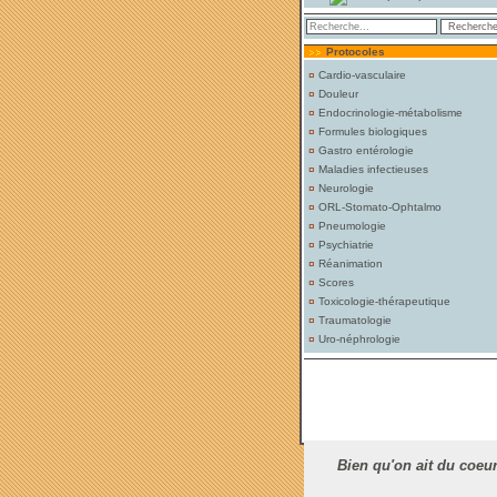
Protocoles
¤
Cardio-vasculaire
¤
Douleur
¤
Endocrinologie-métabolisme
¤
Formules biologiques
¤
Gastro entérologie
¤
Maladies infectieuses
¤
Neurologie
¤
ORL-Stomato-Ophtalmo
¤
Pneumologie
¤
Psychiatrie
¤
Réanimation
¤
Scores
¤
Toxicologie-thérapeutique
¤
Traumatologie
¤
Uro-néphrologie
Bien qu'on ait du coeur