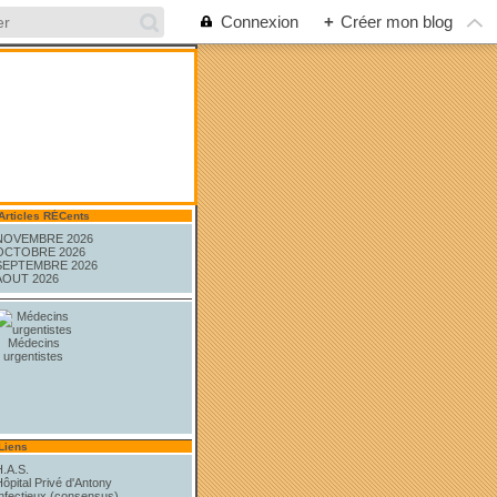
Connexion
+
Créer mon blog
Articles RÉCents
NOVEMBRE 2026
OCTOBRE 2026
SEPTEMBRE 2026
AOUT 2026
Médecins
urgentistes
Liens
H.A.S.
ôpital Privé d'Antony
Infectieux (consensus)