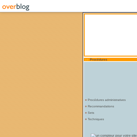
Procédures
¤
Procédures administratives
¤
Recommandations
¤
Sets
¤
Techniques