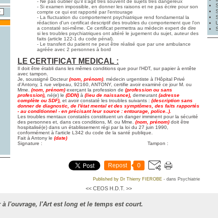
- Ne pas oublier qu'il s'agit très souvent de sujets très dangereux
- Si examen impossible, en donner les raisons et ne pas écrire pour son
compte ce qui est rapporté par l'entourage
- La fluctuation du comportement psychiatrique rend fondamental la
rédaction d'un certificat descriptif des troubles du comportement que l'on
a constaté soi-même. Ce certificat permettra au médecin expert de dire
si les troubles psychiatriques ont altéré le jugement du sujet, auteur des
faits (article 122-1 du code pénal).
- Le transfert du patient ne peut être réalisé que par une ambulance
agréée avec 2 personnes à bord
LE CERTIFICAT MEDICAL :
Il doit être établi dans les mêmes conditions que pour l'HDT, sur papier à entête
avec tampon.
Je, soussigné Docteur
(nom, prénom)
, médecin urgentiste à l'Hôpital Privé
d'Antony, 1 rue velpeau, 92160, ANTONY, certifie avoir examiné ce jour M. ou
Mme.
(nom, prénom)
exerçant la profession de
(profession ou sans
profession),
né(e) le
(DDN)
à
(lieu de naissance),
demeurant
(adresse
complète ou SDF),
et avoir constaté les troubles suivants :
(description sans
donner de diagnostic, de l'état mental et des symptômes, des faits rapportés
- au conditionnel - en précisant leur source : entourage, police..).
Les troubles mentaux constatés constituent un danger imminent pour la sécurité
des personnes et, dans ces conditions, M. ou Mme.
(nom, prénom)
doit être
hospitalisé(e) dans un établissement régi par la loi du 27 juin 1990,
conformément à l'article L342 du code de la santé publique.
Fait à Antony le
(date)
Signature : Tampon :
Repost
0
Published by Dr Thierry FIEROBE
-
dans
Psychiatrie
<< CEOS
H.D.T. >>
 à l'ouvrage, l
'Art est long et le temps est court.