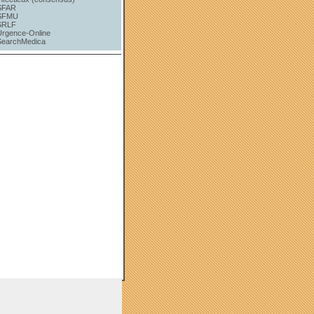
SFAR
SFMU
SRLF
Urgence-Online
SearchMedica