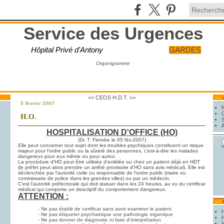
Service des Urgences
Hôpital Privé d'Antony
GARDES
Organigramme
<< CEOS
H.D.T. >>
5 février 2007
H.O.
HOSPITALISATION D'OFFICE (HO)
(Dr. T. Fierobe le 05 fév.2007)
Elle peut concerner tout sujet dont les troubles psychiques constituent un risque
majeur pour l'ordre public ou la sûreté des personnes, c'est-à-dire les malades
dangereux pour eux même ou pour autrui.
La procédure d'HO peut être utilisée d'emblée ou chez un patient déjà en HDT
(le préfet peut alors prendre un arrêté provisoire d'HO sans avis médical). Elle est
déclenchée par l'autorité civile ou responsable de l'ordre public (maire ou
commissaire de police dans les grandes villes) ou par un médecin.
C'est l'autorité préfectorale qui doit statuer dans les 24 heures, au vu du certificat
médical qui comporte un descriptif du comportement dangereux.
ATTENTION :
- Ne pas établir de certificat sans avoir examiner le patient
- Ne pas étiqueter psychiatrique une pathologie organique
H
- Ne pas donner de diagnostic ni faire d'interprétation