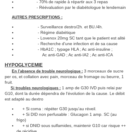
- 70% de rapide à répartir aux 3 repas
- Réévaluation par le diabétologue le lendemain
AUTRES PRESCRIPTIONS :
- Surveillance destro/2h. et BU./4h.
- Régime diabétique
- Lovenox 20mg SC tant que le patient est alité
- Recherche d'une infection et de sa cause
- HbA1C ; typage HLA ; Ac anti-insuline ;
Ac anti-GAD ; Ac anti-IA2 ; Ac anti-ICA
HYPOGLYCEMIE
3 morceaux de sucre
En l'absence de trouble neurologique :
per os, et collation avec pain, morceau de fromage ou beurre, 1
fruit.
1 amp de G30 IVD puis relai par
Si troubles neurologiques :
G10, dont la durée dépendra de l'évolution de la cause. Le débit
est adapté au dextro
+ Si coma : répéter G30 jusqu'au réveil.
+ Si DID non perfusable : Glucagon 1 amp. SC (au
frigo)
+ si DNID sous sulfamides, maintenir G10 car risque ++
de récidive