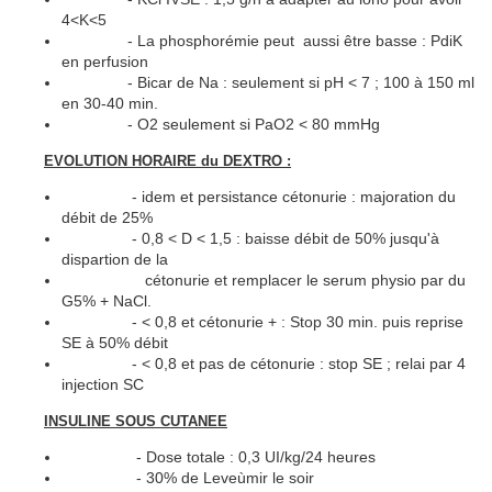
4<K<5
- La phosphorémie peut aussi être basse : PdiK
en perfusion
- Bicar de Na : seulement si pH < 7 ; 100 à 150 ml
en 30-40 min.
- O2 seulement si PaO2 < 80 mmHg
EVOLUTION HORAIRE du DEXTRO :
- idem et persistance cétonurie : majoration du
débit de 25%
- 0,8 < D < 1,5 : baisse débit de 50% jusqu'à
dispartion de la
cétonurie et remplacer le serum physio par du
G5% + NaCl.
- < 0,8 et cétonurie + : Stop 30 min. puis reprise
SE à 50% débit
- < 0,8 et pas de cétonurie : stop SE ; relai par 4
injection SC
INSULINE SOUS CUTANEE
- Dose totale : 0,3 UI/kg/24 heures
- 30% de Leveùmir le soir