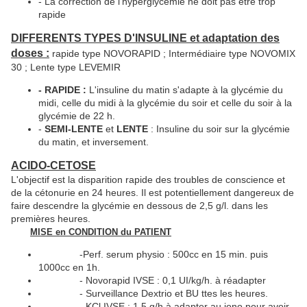
- La correction de l'hyperglycémie ne doit pas être trop
rapide
DIFFERENTS TYPES D'INSULINE et adaptation des
doses :
rapide type NOVORAPID ; Intermédiaire type NOVOMIX
30 ; Lente type LEVEMIR
- RAPIDE :
L'insuline du matin s'adapte à la glycémie du
midi, celle du midi à la glycémie du soir et celle du soir à la
glycémie de 22 h.
-
SEMI-LENTE
et
LENTE
: Insuline du soir sur la glycémie
du matin, et inversement.
ACIDO-CETOSE
L'objectif est la disparition rapide des troubles de conscience et
de la cétonurie en 24 heures. Il est potentiellement dangereux de
faire descendre la glycémie en dessous de 2,5 g/l. dans les
premières heures.
MISE en CONDITION du PATIENT
-Perf. serum physio : 500cc en 15 min. puis
1000cc en 1h.
- Novorapid IVSE : 0,1 UI/kg/h. à réadapter
- Surveillance Dextrio et BU ttes les heures.
- KCl IVSE : 1,5 g/h à adapter au iono pour avoir