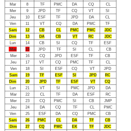
Mar
8
TF
PMC
DA
CQ
CL
Mer
9
JPD
TF
CQ
VT
SI
Jeu
10
ESF
TF
JPD
DA
CL
Ven
11
VT
CQ
DA
PMC
TF
Sam
12
CB
CL
PMC
PMC
JDC
Dim
13
DA
CB
VT
RC
JDC
Lun
14
CB
SI
CQ
TF
ESF
Mar
15
JPD
TF
SI
CL
CB
Mer
16
CQ
JPD
ESF
TF
CB
Jeu
17
VT
CQ
PMC
TF
CL
Ven
18
SI
ESF
CQ
VT
JPD
Sam
19
TF
ESF
SI
JPD
RC
Dim
20
JPD
TF
ESF
VT
CQ
Lun
21
VT
SI
PMC
JPD
DA
Mar
22
CL
TF
DA
ESF
RC
Mer
23
CQ
PMC
SI
CB
JMP
Jeu
24
DA
CQ
TF
CL
PMC
Ven
25
ESF
DA
CQ
PMC
CB
Sam
26
PMC
CL
DA
TF
CB
Dim
27
CQ
PMC
EK
TF
JDC