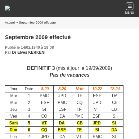
MENU
Accueil
» Septembre 2009 effectué
Septembre 2009 effectué
Publié le 14/02/1940 à 18:08
Par
Dr Elyes KERKENI
DEFINITIF 3
(mis à jour le 19/09/2009)
Pas de vacances
Jour
Date
8-20
8-20
Nuit
10-22
12-24
Mar
1
PMC
JPD
TF
ESF
DA
Mer
2
ESF
PMC
CQ
JPD
CB
Jeu
3
SI
ESF
TF
VT
CB
Ven
4
CQ
DA
PMC
ESF
SI
Sam
5
VT
DA
CB
JPD
SI
Dim
6
CQ
ESF
TF
SI
DA
Lun
7
JPD
DA
VT
PMC
SI