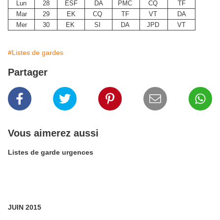
Lun
28
ESF
DA
PMC
CQ
TF
Mar
29
EK
CQ
TF
VT
DA
Mer
30
EK
SI
DA
JPD
VT
#Listes de gardes
Partager
Vous aimerez aussi
Listes de garde urgences
JUIN 2015