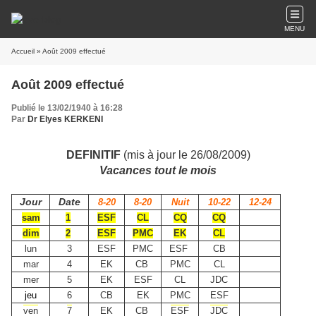
MENU
Accueil
» Août 2009 effectué
Août 2009 effectué
Publié le 13/02/1940 à 16:28
Par
Dr Elyes KERKENI
DEFINITIF
(mis à jour le 26/08/2009)
Vacances tout le mois
Jour
Date
8-20
8-20
Nuit
10-22
12-24
sam
1
ESF
CL
CQ
CQ
dim
2
ESF
PMC
EK
CL
lun
3
ESF
PMC
ESF
CB
mar
4
EK
CB
PMC
CL
mer
5
EK
ESF
CL
JDC
jeu
6
CB
EK
PMC
ESF
ven
7
EK
CB
ESF
JDC