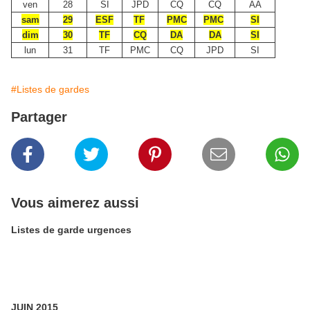
ven
28
SI
JPD
CQ
CQ
AA
sam
29
ESF
TF
PMC
PMC
SI
dim
30
TF
CQ
DA
DA
SI
lun
31
TF
PMC
CQ
JPD
SI
#Listes de gardes
Partager
Vous aimerez aussi
Listes de garde urgences
JUIN 2015