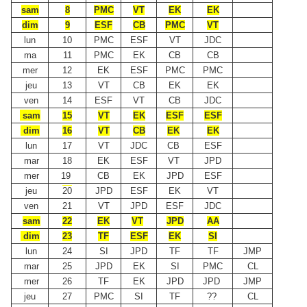
sam
8
PMC
VT
EK
EK
dim
9
ESF
CB
PMC
VT
lun
10
PMC
ESF
VT
JDC
ma
11
PMC
EK
CB
CB
mer
12
EK
ESF
PMC
PMC
jeu
13
VT
CB
EK
EK
ven
14
ESF
VT
CB
JDC
sam
15
VT
EK
ESF
ESF
dim
16
VT
CB
EK
EK
lun
17
VT
JDC
CB
ESF
mar
18
EK
ESF
VT
JPD
mer
19
CB
EK
JPD
ESF
jeu
20
JPD
ESF
EK
VT
ven
21
VT
JPD
ESF
JDC
sam
22
EK
VT
JPD
AA
dim
23
TF
ESF
EK
SI
lun
24
SI
JPD
TF
TF
JMP
mar
25
JPD
EK
SI
PMC
CL
mer
26
TF
EK
JPD
JPD
JMP
jeu
27
PMC
SI
TF
??
CL