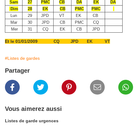
Sam
27
PMC
CB
DA
EK
DA
Dim
28
EK
CB
PMC
PMC
Lun
29
JPD
VT
EK
CB
Mar
30
JPD
CB
PMC
CQ
Mer
31
CQ
EK
CB
JPD
Et le
01/01/2009
CQ JPD EK VT
#Listes de gardes
Partager
Vous aimerez aussi
Listes de garde urgences