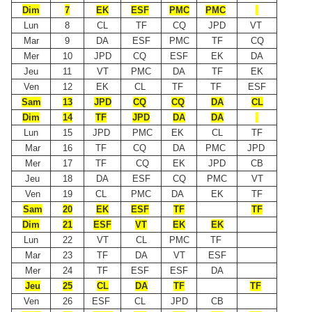
Dim
7
EK
ESF
PMC
PMC
Lun
8
CL
TF
CQ
JPD
VT
Mar
9
DA
ESF
PMC
TF
CQ
Mer
10
JPD
CQ
ESF
EK
DA
Jeu
11
VT
PMC
DA
TF
EK
Ven
12
EK
CL
TF
TF
ESF
Sam
13
JPD
CQ
CQ
DA
CL
Dim
14
TF
JPD
DA
DA
Lun
15
JPD
PMC
EK
CL
TF
Mar
16
TF
CQ
DA
PMC
JPD
Mer
17
TF
CQ
EK
JPD
CB
Jeu
18
DA
ESF
CQ
PMC
VT
Ven
19
CL
PMC
DA
EK
TF
Sam
20
EK
ESF
TF
T
F
Dim
21
ESF
VT
EK
EK
Lun
22
VT
CL
PMC
TF
Mar
23
TF
DA
VT
ESF
Mer
24
TF
ESF
ESF
DA
Jeu
25
CL
DA
TF
TF
Ven
26
ESF
CL
JPD
CB