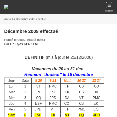
MENU
Accueil
» Décembre 2008 effectué
Décembre 2008 effectué
Publié le 05/02/1940 à 00:41
Par
Dr Elyes KERKENI
DEFINITIF
(mis à jour le 25/12/2008)
Vacances du 20 au 31 déc.
Réunion "douleur" le 16 décembre
Jour
Date
8-20
9-21
Nuit
10-22
12-24
Lun
1
VT
PMC
TF
CB
CQ
Mar
2
JPD
ESF
EK
CB
DA
Mer
3
CQ
JPD
DA
VT
PMC
Jeu
4
ESF
PMC
CQ
CB
EK
Ven
5
JPD
VT
TF
PMC
CQ
Sam
6
ESF
EK
VT
CQ
JPD