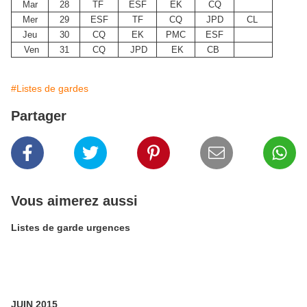
Mar
28
TF
ESF
EK
CQ
Mer
29
ESF
TF
CQ
JPD
CL
Jeu
30
CQ
EK
PMC
ESF
Ven
31
CQ
JPD
EK
CB
#Listes de gardes
Partager
Vous aimerez aussi
Listes de garde urgences
JUIN 2015