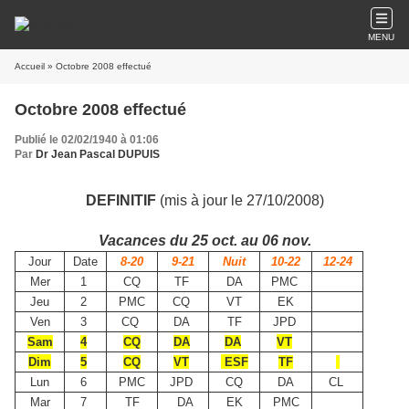
MENU
Accueil
» Octobre 2008 effectué
Octobre 2008 effectué
Publié le 02/02/1940 à 01:06
Par
Dr Jean Pascal DUPUIS
DEFINITIF
(mis à jour le 27/10/2008)
Vacances du 25 oct. au 06 nov.
Jour
Date
8-20
9-21
Nuit
10-22
12-24
Mer
1
CQ
TF
DA
PMC
Jeu
2
PMC
CQ
VT
EK
Ven
3
CQ
DA
TF
JPD
Sam
4
CQ
DA
DA
VT
Dim
5
CQ
VT
ESF
TF
Lun
6
PMC
JPD
CQ
DA
CL
Mar
7
TF
DA
EK
PMC