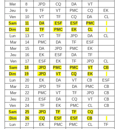
Mer
8
JPD
CQ
DA
VT
Jeu
9
TF
VT
PMC
CQ
EK
Ven
10
VT
TF
CQ
DA
CL
Sam
11
DA
ESF
ESF
PMC
Dim
12
TF
PMC
EK
CL
Lun
13
VT
TF
JPD
DA
CL
Mar
14
PMC
DA
TF
ESF
Mer
15
DA
JPD
PMC
EK
Jeu
16
EK
ESF
DA
TF
Ven
17
ESF
EK
TF
JPD
CL
Sam
18
JPD
PMC
PMC
VT
CB
Dim
19
JPD
VT
CQ
EK
Lun
20
EK
DA
VT
CB
ESF
Mar
21
JPD
TF
DA
PMC
CB
Mer
22
PMC
VT
TF
JPD
CB
Jeu
23
ESF
DA
CQ
VT
CB
Ven
24
TF
EK
PMC
CL
CB
Sam
25
JPD
TF
TF
CQ
Dim
26
CQ
ESF
ESF
CB
Lun
27
EK
PMC
PMC
CL
TF